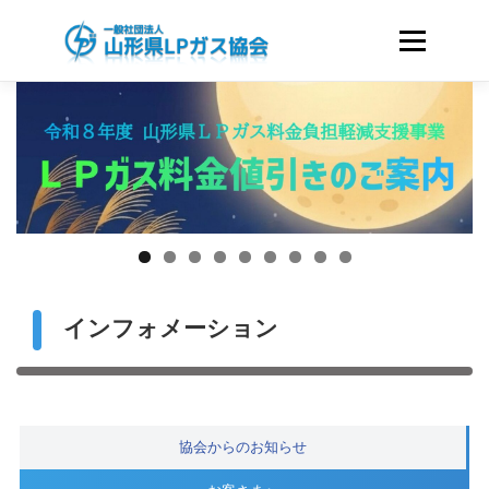
コ
ン
メニュー
テ
ン
ツ
ホーム
協会のご案内
へ
ス
キ
LPガスをお使いのお客さまへ
資格・講習
ッ
プ
国家試験｜LICENCE
会員のみなさまへ
インフォメーション
液化石油ガスに関する申請様式
関連リンク
協会からのお知らせ