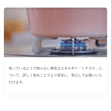
せ
「住宅省エネ2026キャンペーン」交付申請受付開始のお知らせ
について
2026年07月01日
日本ＬＰガス協会主催 令和８年度ＬＰガス保安
2026年02月18日
2026年02月24日
【（一社）全国ＬＰガス協会からのお知らせ】
令和８年度の講習・検定開催予定について
に関する講演会(Web)の開催について
「住宅省エネ2026キャンペーン」ホームページ開設のお知らせ
2025年05月27日
令和７年度 国家試験について
2026年07月01日
(一社)日本エルピーガスプラント協会主催 ＬＰ
2025年12月03日
雪害事故ゼロにご協力をお願いします
ガス製造事業所向け「保安講習会」(Web講習会)の開催について
2025年03月28日
【重要】通信設備の故障について
2025年12月02日
熊被害の頻発化に伴うＬＰガス業務への影響に
2026年06月25日
【山形県からのお知らせ】夏季の省エネルギー
ついて（お知らせ）
2025年02月17日
令和７年度の講習・検定開催予定について
の取組について
2025年09月30日
2025年度ＬＰガス消費者保安月間の実施につい
2026年06月03日
発送物のご案内
て
知っているようで知らない身近なエネルギー「ＬＰガス」に
ついて、詳しく知ることでより安全に、安心してお使いいた
2026年05月15日
【（一社）全国ＬＰガス協会からのお知らせ】
だけます。
「エネファーム普及セミナー2026」の開催について