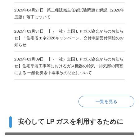
2026年04月21日
第二種販売主任者試験問題と解説（2026年
度版）落丁について
2026年03月31日
【（一社）全国ＬＰガス協会からのお知ら
せ】「住宅省エネ2026キャンペーン」交付申請受付開始のお
知らせ
2026年03月09日
【（一社）全国ＬＰガス協会からのお知ら
せ】住宅塗装工事等におけるガス機器の給気・排気部の閉塞
による 一酸化炭素中毒事故の防止について
2026年06月25日
2026年07月03日
2026年08月03日
【山形県からのお知らせ】夏季の省エネルギー
よくわかる基礎計算問題の解き方の正誤表につ
令和７年度補正・令和８年度自衛的燃料備蓄補
一覧を見る
の取組について
いて（お知らせ）
助金（ＬＰガス災害バルク・石油製品タンク等）について第３回
公募について
2026年04月21日
2026年04月21日
第二種販売主任者試験問題と解説（2026年度
第二種販売主任者試験問題と解説（2026年度
安心して LP ガスを利用するために
版）落丁について
版）落丁について
2026年07月02日
【（一社）全国ＬＰガス協会からのお知らせ】
令和７年度補正・令和８年度自衛的燃料備蓄補助金（ＬＰガス災
害バルク・石油製品タンク等）について第２回公募開始のお知ら
2026年03月31日
2026年03月03日
【（一社）全国ＬＰガス協会からのお知らせ】
令和８年度 保安業務員講習検定試験定員の訂正