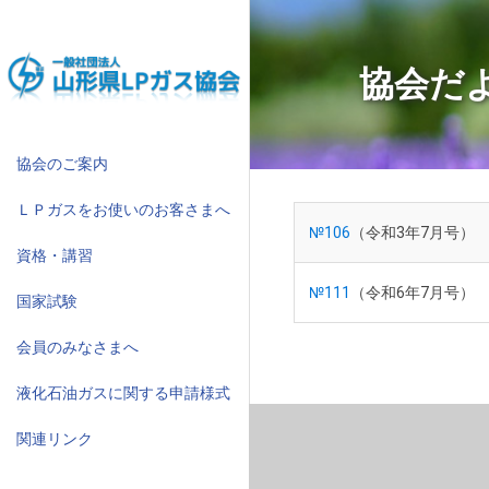
コ
ン
テ
協会だ
ン
ツ
へ
ス
協会のご案内
キ
ＬＰガスをお使いのお客さまへ
ッ
№106
（令和3年7月号）
プ
資格・講習
№111
（令和6年7月号）
国家試験
会員のみなさまへ
液化石油ガスに関する申請様式
関連リンク