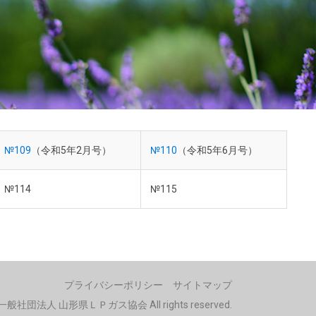
№109
（令和5年2月号）
№110
（令和5年6月号）
№114
№115
プライバシーポリシー
サイトマップ
(C) 一般社団法人 山形県ＬＰガス協会 All rights reserved.