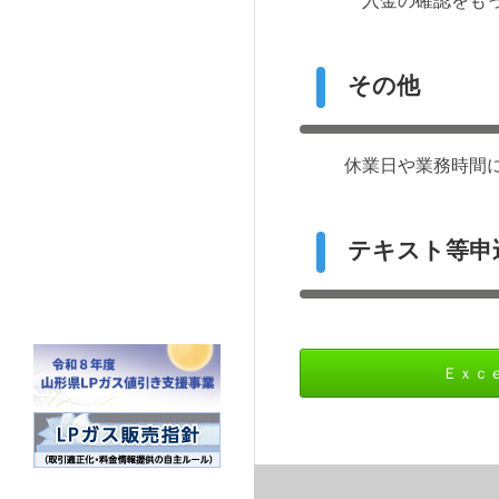
入金の確認をもっ
その他
休業日や業務時間
テキスト等申
Ｅｘｃ