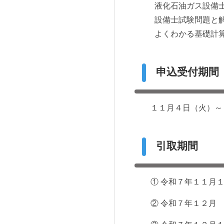
液化石油ガス設備
設備士試験問題と
よくわかる基礎計
申込受付期間
１１
月４日（火）～
引取期間
① 令和７年１１月１
② 令和７年１２月 