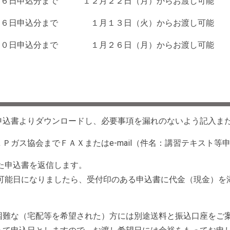
６日申込分まで １２月２２日（月）からお渡し可能
 ６日申込分まで １月１３日（火）からお渡し可能
２０日申込分まで １月２６日（月）からお渡し可能
等申込書よりダウンロードし、必要事項を漏れのないよう記入ま
県ＬＰガス協会までＦＡＸまたはe-mail（件名：講習テキスト
した申込書を返信します。
能日になりましたら、受付印のある申込書に代金（現金）を
が困難な（宅配等を希望された）方には別途送料と振込口座をご