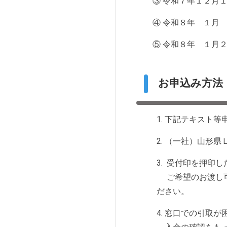
③ 令和７年１２月１
④ 令和８年 １月
⑤ 令和８年 １月
お申込み方法
1. 下記テキスト
2. （一社）山形
3. 受付印を押印
ご希望のお渡し可
ださい。
4. 窓口での引取