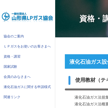
コ
ン
テ
資格・
ン
ツ
へ
ス
協会のご案内
キ
ＬＰガスをお使いのお客さまへ
ッ
プ
資格・講習
液化石油ガス設
国家試験
会員のみなさまへ
使用教材（テ
液化石油ガスに関する申請様式
液化石油ガス法規
関連リンク
液化石油ガス法概