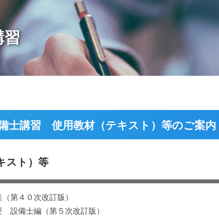
講習
備士講習 使用教材（テキスト）等のご案内
キスト）等
集（第４０次改訂版）
要 設備士編（第５次改訂版）