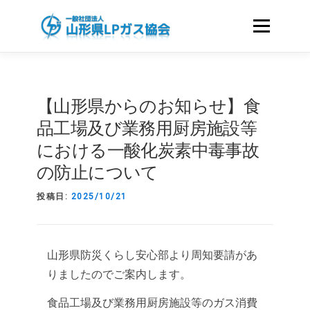
コ
ン
メニュー
テ
ン
ツ
ホーム
協会のご案内
へ
【山形県からのお知らせ】食
ス
キ
品工場及び業務用厨房施設等
LPガスをお使いのお客さまへ
資格・講習
ッ
における一酸化炭素中毒事故
プ
の防止について
国家試験｜LICENCE
会員のみなさまへ
投稿日:
2025/10/21
液化石油ガスに関する申請様式
関連リンク
山形県防災くらし安心部より周知要請があ
りましたのでご案内します。
食品工場及び業務用厨房施設等のガス消費