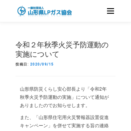
コ
ン
メニュー
テ
ン
ツ
ホーム
協会のご案内
へ
令和２年秋季火災予防運動の
ス
キ
実施について
LPガスをお使いのお客さまへ
資格・講習
ッ
プ
投稿日:
2020/09/15
国家試験｜LICENCE
会員のみなさまへ
山形県防災くらし安心部長より「令和2年
秋季火災予防運動の実施」について通知が
液化石油ガスに関する申請様式
関連リンク
ありましたのでお知らせします。
また、「山形県住宅用火災警報器設置促進
キャンペーン」を併せて実施する旨の連絡