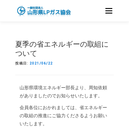
コ
ン
メニュー
テ
ン
ツ
ホーム
協会のご案内
へ
夏季の省エネルギーの取組に
ス
キ
ついて
LPガスをお使いのお客さまへ
資格・講習
ッ
プ
投稿日:
2021/06/22
国家試験｜LICENCE
会員のみなさまへ
山形県環境エネルギー部長より、周知依頼
がありましたのでお知らせいたします。
液化石油ガスに関する申請様式
関連リンク
会員各位におかれましては、省エネルギー
の取組の推進にご協力くださるようお願い
いたします。