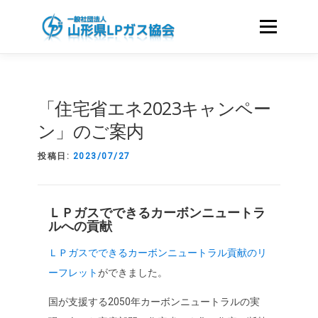
コ
ン
メニュー
テ
ン
ツ
ホーム
協会のご案内
へ
「住宅省エネ2023キャンペー
ス
キ
ン」のご案内
LPガスをお使いのお客さまへ
資格・講習
ッ
プ
投稿日:
2023/07/27
国家試験｜LICENCE
会員のみなさまへ
ＬＰガスでできるカーボンニュートラ
ルへの貢献
液化石油ガスに関する申請様式
関連リンク
ＬＰガスでできるカーボンニュートラル貢献のリ
ーフレット
ができました。
国が支援する2050年カーボンニュートラルの実