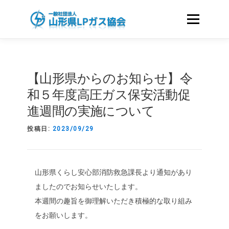
コ
ン
メニュー
テ
ン
ツ
ホーム
協会のご案内
へ
【山形県からのお知らせ】令
ス
キ
和５年度高圧ガス保安活動促
LPガスをお使いのお客さまへ
資格・講習
ッ
進週間の実施について
プ
投稿日:
2023/09/29
国家試験｜LICENCE
会員のみなさまへ
山形県くらし安心部消防救急課長より通知があり
液化石油ガスに関する申請様式
関連リンク
ましたのでお知らせいたします。
本週間の趣旨を御理解いただき積極的な取り組み
をお願いします。