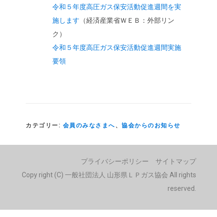
令和５年度高圧ガス保安活動促進週間を実
施します
（経済産業省ＷＥＢ：外部リン
ク）
令和５年度高圧ガス保安活動促進週間実施
要領
カテゴリー:
会員のみなさまへ
、
協会からのお知らせ
プライバシーポリシー
サイトマップ
Copy right (C) 一般社団法人 山形県ＬＰガス協会 All rights
reserved.