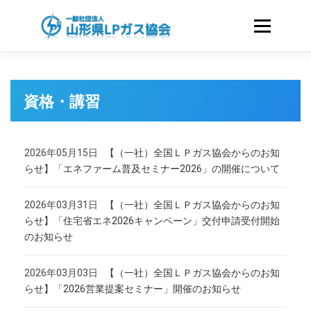
コ
ン
メニュー
テ
ン
ツ
ホーム
協会のご案内
へ
資格・講習
ス
キ
LPガスをお使いのお客さまへ
資格・講習
ッ
プ
2026年05月15日
【（一社）全国ＬＰガス協会からのお知
らせ】「エネファーム普及セミナー2026」の開催について
国家試験｜LICENCE
会員のみなさまへ
2026年03月31日
【（一社）全国ＬＰガス協会からのお知
らせ】「住宅省エネ2026キャンペーン」交付申請受付開始
液化石油ガスに関する申請様式
関連リンク
のお知らせ
2026年03月03日
【（一社）全国ＬＰガス協会からのお知
らせ】「2026営業提案セミナー」開催のお知らせ